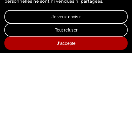
Solution de Gestion
$
Électronique de Documents
(G.E.D)
Solution de Signature
$
électronique
Système d’Archivage
$
Électronique (S.A.E)
Archivage en Coffre-fort
$
électronique
ECHANGEZ AVEC UN EXPERT
Découvrez nos