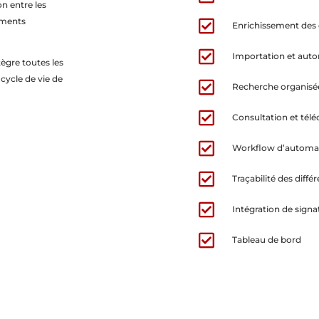
on entre les
uments

Enrichissement des

Importation et auto
ègre toutes les
cycle de vie de

Recherche organisé

Consultation et télé

Workflow d’automat

Traçabilité des diffé

Intégration de signa

Tableau de bord