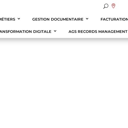

MÉTIERS
GESTION DOCUMENTAIRE
FACTURATIO
ANSFORMATION DIGITALE
AGS RECORDS MANAGEMEN
Santé
Audit et cons
Solution e-
Administrations & collectivités
Traitement d’a
Ressources
ématérialisation des documents comptables
Notre Vision & 
Banque Assurance
Audit conform
FAQ sur la 
ématérialisation des documents RH
Nos Certificati
Industrie
Formation en 
ématérialisation des documents d’urbanisme
Nos Implantati
Automobile
ématérialisation des dossiers médicaux
Habitat social
Juridique
GESTION
E DE