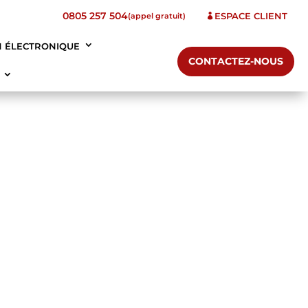
0805 257 504
ESPACE CLIENT
(appel gratuit)

N ÉLECTRONIQUE
CONTACTEZ-NOUS
T
eil en organisation documentaire
facture PA
rchives
 facturation électronique
nos Valeurs
ité RGPD / Service DPO externalisé
réforme de la facturation électronique
ons
Archivage
ons