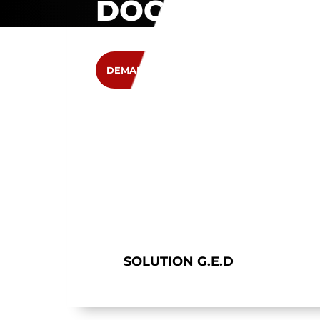
DOCUMENTS
DEMANDEZ UN DEVIS
Home
/
Solutions logicielles
/
Logiciel G.E
SOLUTION G.E.D