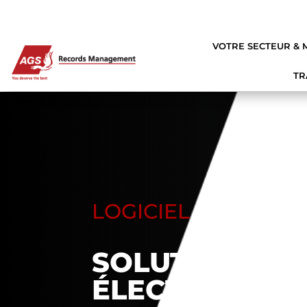
VOTRE SECTEUR & 
TR
D
D
D
D
LOGICIEL G.E.D
SOLUTION DE 
ÉLECTRONIQU